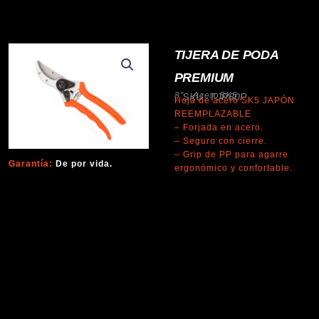
TIJERA DE PODA
PREMIUM
8″ · AceroSK5
SKU: TJP80P
Hoja de acero SK5 JAPÓN
REEMPLAZABLE
– Forjada en acero.
– Seguro con cierre.
– Grip de PP para agarre
Garantía:
De por vida.
ergonómico y confortable.