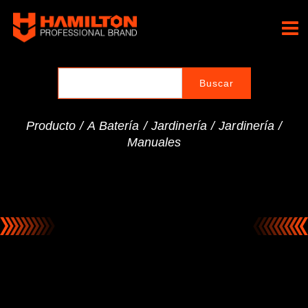
Ir
al
Hamilton Professional
contenido
Brand
Producto /
A Batería
/
Jardinería
/
Jardinería
/
Manuales